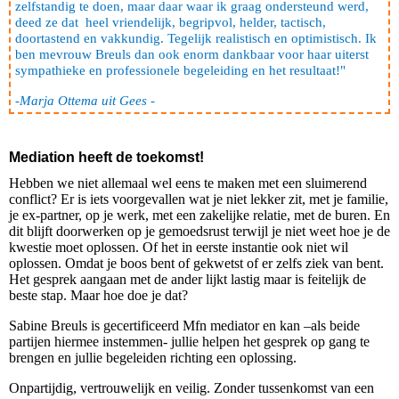
zelfstandig te doen, maar daar waar ik graag ondersteund werd,
deed ze dat heel vriendelijk, begripvol, helder, tactisch,
doortastend en vakkundig. Tegelijk realistisch en optimistisch. Ik
ben mevrouw Breuls dan ook enorm dankbaar voor haar uiterst
sympathieke en professionele begeleiding en het resultaat!"
-
Marja Ottema uit Gees -
Mediation heeft de toekomst!
Hebben we niet allemaal wel eens te maken met een sluimerend
conflict? Er is iets voorgevallen wat je niet lekker zit, met je familie,
je ex-partner, op je werk, met een zakelijke relatie, met de buren. En
dit blijft doorwerken op je gemoedsrust terwijl je niet weet hoe je de
kwestie moet oplossen. Of het in eerste instantie ook niet wil
oplossen. Omdat je boos bent of gekwetst of er zelfs ziek van bent.
Het gesprek aangaan met de ander lijkt lastig maar is feitelijk de
beste stap. Maar hoe doe je dat?
Sabine Breuls is gecertificeerd Mfn mediator en kan –als beide
partijen hiermee instemmen- jullie helpen het gesprek op gang te
brengen en jullie begeleiden richting een oplossing.
Onpartijdig, vertrouwelijk en veilig. Zonder tussenkomst van een